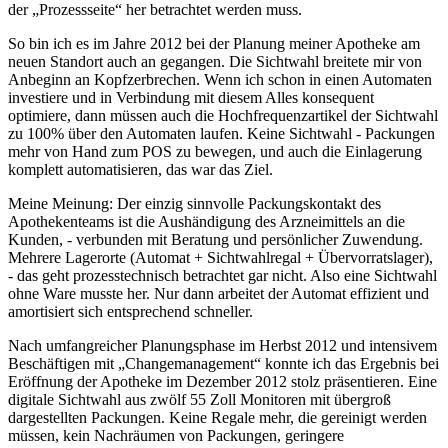
der „Prozessseite“ her betrachtet werden muss.
So bin ich es im Jahre 2012 bei der Planung meiner Apotheke am
neuen Standort auch an gegangen. Die Sichtwahl breitete mir von
Anbeginn an Kopfzerbrechen. Wenn ich schon in einen Automaten
investiere und in Verbindung mit diesem Alles konsequent
optimiere, dann müssen auch die Hochfrequenzartikel der Sichtwahl
zu 100% über den Automaten laufen. Keine Sichtwahl - Packungen
mehr von Hand zum POS zu bewegen, und auch die Einlagerung
komplett automatisieren, das war das Ziel.
Meine Meinung: Der einzig sinnvolle Packungskontakt des
Apothekenteams ist die Aushändigung des Arzneimittels an die
Kunden, - verbunden mit Beratung und persönlicher Zuwendung.
Mehrere Lagerorte (Automat + Sichtwahlregal + Übervorratslager),
- das geht prozesstechnisch betrachtet gar nicht. Also eine Sichtwahl
ohne Ware musste her. Nur dann arbeitet der Automat effizient und
amortisiert sich entsprechend schneller.
Nach umfangreicher Planungsphase im Herbst 2012 und intensivem
Beschäftigen mit „Changemanagement“ konnte ich das Ergebnis bei
Eröffnung der Apotheke im Dezember 2012 stolz präsentieren. Eine
digitale Sichtwahl aus zwölf 55 Zoll Monitoren mit übergroß
dargestellten Packungen. Keine Regale mehr, die gereinigt werden
müssen, kein Nachräumen von Packungen, geringere