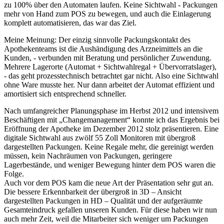
zu 100% über den Automaten laufen. Keine Sichtwahl - Packungen
mehr von Hand zum POS zu bewegen, und auch die Einlagerung
komplett automatisieren, das war das Ziel.
Meine Meinung: Der einzig sinnvolle Packungskontakt des
Apothekenteams ist die Aushändigung des Arzneimittels an die
Kunden, - verbunden mit Beratung und persönlicher Zuwendung.
Mehrere Lagerorte (Automat + Sichtwahlregal + Übervorratslager),
- das geht prozesstechnisch betrachtet gar nicht. Also eine Sichtwahl
ohne Ware musste her. Nur dann arbeitet der Automat effizient und
amortisiert sich entsprechend schneller.
Nach umfangreicher Planungsphase im Herbst 2012 und intensivem
Beschäftigen mit „Changemanagement“ konnte ich das Ergebnis bei
Eröffnung der Apotheke im Dezember 2012 stolz präsentieren. Eine
digitale Sichtwahl aus zwölf 55 Zoll Monitoren mit übergroß
dargestellten Packungen. Keine Regale mehr, die gereinigt werden
müssen, kein Nachräumen von Packungen, geringere
Lagerbestände, und weniger Bewegung hinter dem POS waren die
Folge.
Auch vor dem POS kam die neue Art der Präsentation sehr gut an.
Die bessere Erkennbarkeit der übergroß in 3D – Ansicht
dargestellten Packungen in HD – Qualität und der aufgeräumte
Gesamteindruck gefallen unseren Kunden. Für diese haben wir nun
auch mehr Zeit, weil die Mitarbeiter sich weniger um Packungen